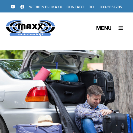
WERKEN BIJ MAXX
CONTACT
BEL
033-2851785
MENU