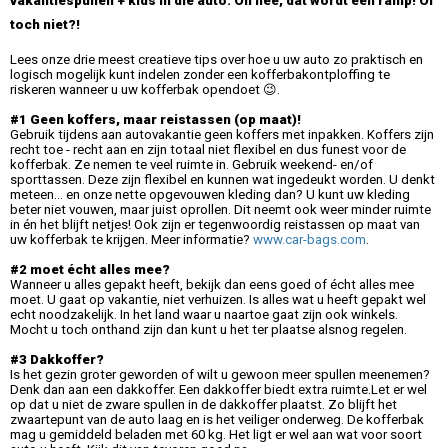
vakantiespullen + kids in die auto. Oh nee, dat wordt een ramp! Of
toch niet?!
Lees onze drie meest creatieve tips over hoe u uw auto zo praktisch en
logisch mogelijk kunt indelen zonder een kofferbakontploffing te
riskeren wanneer u uw kofferbak opendoet 😉.
#1 Geen koffers, maar reistassen (op maat)!
Gebruik tijdens aan autovakantie geen koffers met inpakken. Koffers zijn
recht toe - recht aan en zijn totaal niet flexibel en dus funest voor de
kofferbak. Ze nemen te veel ruimte in. Gebruik weekend- en/of
sporttassen. Deze zijn flexibel en kunnen wat ingedeukt worden. U denkt
meteen… en onze nette opgevouwen kleding dan? U kunt uw kleding
beter niet vouwen, maar juist oprollen. Dit neemt ook weer minder ruimte
in én het blijft netjes! Ook zijn er tegenwoordig reistassen op maat van
uw kofferbak te krijgen. Meer informatie?
www.car-bags.com
.
#2 moet écht alles mee?
Wanneer u alles gepakt heeft, bekijk dan eens goed of écht alles mee
moet. U gaat op vakantie, niet verhuizen. Is alles wat u heeft gepakt wel
echt noodzakelijk. In het land waar u naartoe gaat zijn ook winkels.
Mocht u toch onthand zijn dan kunt u het ter plaatse alsnog regelen.
#3 Dakkoffer?
Is het gezin groter geworden of wilt u gewoon meer spullen meenemen?
Denk dan aan een dakkoffer. Een dakkoffer biedt extra ruimte.Let er wel
op dat u niet de zware spullen in de dakkoffer plaatst. Zo blijft het
zwaartepunt van de auto laag en is het veiliger onderweg. De kofferbak
mag u gemiddeld beladen met 60 kg. Het ligt er wel aan wat voor soort