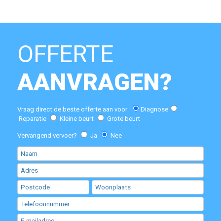
OFFERTE
AANVRAGEN?
Vraag direct de beste offerte aan voor:
Diagnose
Reparatie
Kleine beurt
Grote beurt
Vervangend vervoer?
Ja
Nee