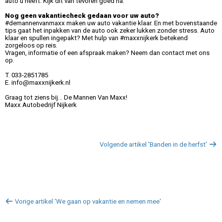
auto u heeft. Kijk dit van tevoren goed na.
Nog geen vakantiecheck gedaan voor uw auto?
#demannenvanmaxx maken uw auto vakantie klaar. En met bovenstaande
tips gaat het inpakken van de auto ook zeker lukken zonder stress. Auto
klaar en spullen ingepakt? Met hulp van #maxxnijkerk betekend
zorgeloos op reis.
Vragen, informatie of een afspraak maken? Neem dan contact met ons
op.
T. 033-2851785
E. info@maxxnijkerk.nl
Graag tot ziens bij… De Mannen Van Maxx!
Maxx Autobedrijf Nijkerk
Volgende artikel 'Banden in de herfst'
Vorige artikel 'We gaan op vakantie en nemen mee'